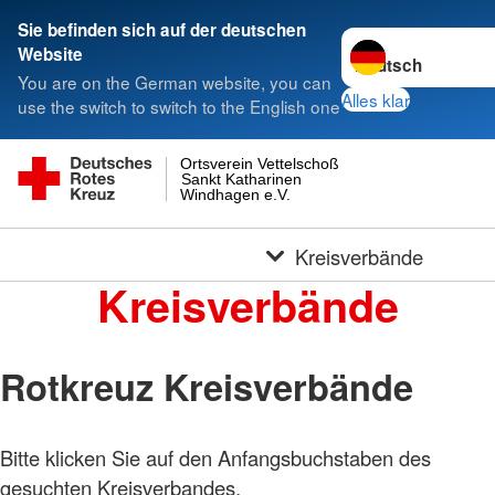
Sie befinden sich auf der deutschen
Sprache wechseln 
Website
You are on the German website, you can
Alles klar
use the switch to switch to the English one
Ortsverein Vettelschoß
Sankt Katharinen
Windhagen e.V.
Kreisverbände
Kreisverbände
Rotkreuz Kreisverbände
Bitte klicken Sie auf den Anfangsbuchstaben des
gesuchten Kreisverbandes.