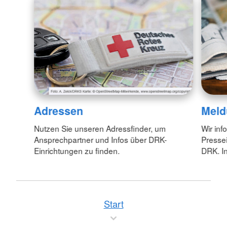
Adressen
Meld
Nutzen Sie unseren Adressfinder, um
Wir inf
Ansprechpartner und Infos über DRK-
Pressei
Einrichtungen zu finden.
DRK. In
Start