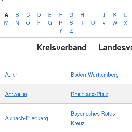
A
B
C
D
E
F
G
H
I
J
K
L
M
N
O
P
Q
R
S
T
U
V
W
X
Y
Z
Kreisverband
Landesv
Aalen
Baden-Württemberg
Ahrweiler
Rheinland-Pfalz
Bayerisches Rotes
Aichach-Friedberg
Kreuz