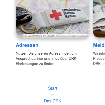
Adressen
Meld
Nutzen Sie unseren Adressfinder, um
Wir inf
Ansprechpartner und Infos über DRK-
Pressei
Einrichtungen zu finden.
DRK. In
Start
Das DRK