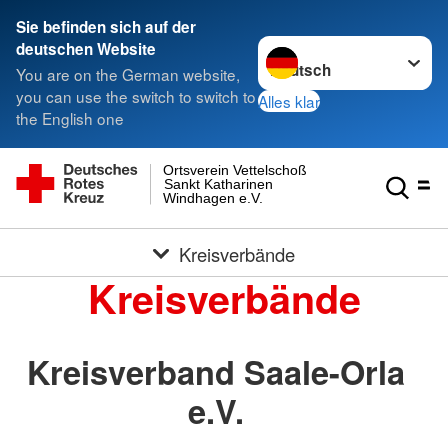
Sie befinden sich auf der
Sprache wechseln zu
deutschen Website
You are on the German website,
you can use the switch to switch to
Alles klar
the English one
Ortsverein Vettelschoß
Sankt Katharinen
Windhagen e.V.
Kreisverbände
Kreisverbände
Kreisverband Saale-Orla
e.V.