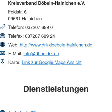
Kreisverband Döbeln-Hainichen e.V.
Feldstr. 6
09661
Hainichen
Telefon:
037207 689 0
Telefax:
037207 689 24
Web:
http://www.drk-doebeln-hainichen.de
E-Mail:
info@dl-hc.drk.de
Karte:
Link zur Google Maps Ansicht
Dienstleistungen