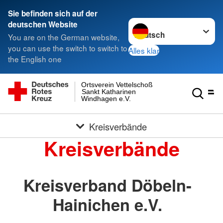
Sie befinden sich auf der
Sprache wechseln zu
deutschen Website
You are on the German website,
you can use the switch to switch to
Alles klar
the English one
Ortsverein Vettelschoß
Sankt Katharinen
Windhagen e.V.
Kreisverbände
Kreisverbände
Kreisverband Döbeln-
Hainichen e.V.