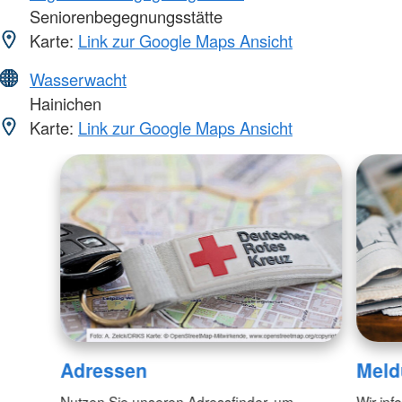
Seniorenbegegnungsstätte
Karte:
Link zur Google Maps Ansicht
Wasserwacht
Hainichen
Karte:
Link zur Google Maps Ansicht
Adressen
Meld
Nutzen Sie unseren Adressfinder, um
Wir inf