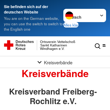
Sie befinden sich auf der
Sprache wechseln zu
deutschen Website
You are on the German website,
you can use the switch to switch to
Alles klar
the English one
Ortsverein Vettelschoß
Sankt Katharinen
Windhagen e.V.
Kreisverbände
Kreisverbände
Kreisverband Freiberg-
Rochlitz e.V.