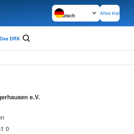
Sprache wechseln zu
Alles klar
Das DRK
erhausen e.V.
en
61 0