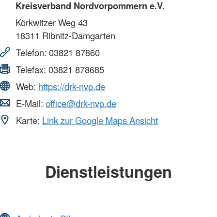
Kreisverband Nordvorpommern e.V.
Körkwitzer Weg 43
18311
Ribnitz-Damgarten
Telefon:
03821 87860
Telefax:
03821 878685
Web:
https://drk-nvp.de
E-Mail:
office@drk-nvp.de
Karte:
Link zur Google Maps Ansicht
Dienstleistungen