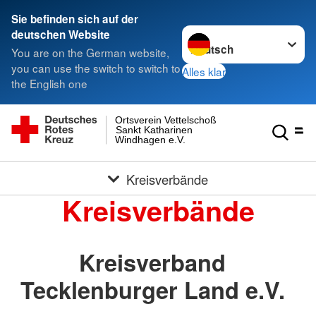
Sie befinden sich auf der
Sprache wechseln zu
deutschen Website
You are on the German website,
you can use the switch to switch to
Alles klar
the English one
Ortsverein Vettelschoß
Sankt Katharinen
Windhagen e.V.
Kreisverbände
Kreisverbände
Kreisverband
Tecklenburger Land e.V.