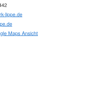
442
rk-lippe.de
ppe.de
ogle Maps Ansicht