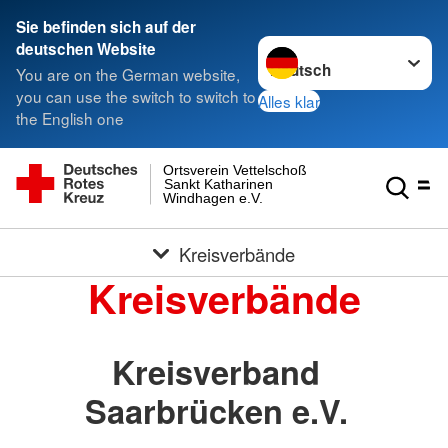
Sie befinden sich auf der
Sprache wechseln zu
deutschen Website
You are on the German website,
you can use the switch to switch to
Alles klar
the English one
Ortsverein Vettelschoß
Sankt Katharinen
Windhagen e.V.
Kreisverbände
Kreisverbände
Kreisverband
Saarbrücken e.V.