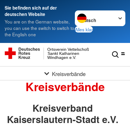
Sie befinden sich auf der
Sprache wechseln zu
deutschen Website
You are on the German website,
you can use the switch to switch to
Alles klar
the English one
Ortsverein Vettelschoß
Sankt Katharinen
Windhagen e.V.
Kreisverbände
Kreisverbände
Kreisverband
Kaiserslautern-Stadt e.V.