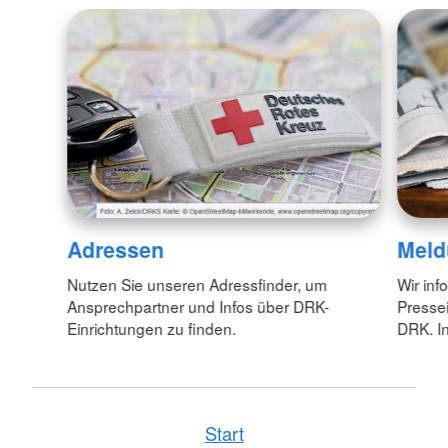
Adressen
Meld
Nutzen Sie unseren Adressfinder, um
Wir inf
Ansprechpartner und Infos über DRK-
Pressei
Einrichtungen zu finden.
DRK. In
Start