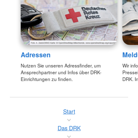
Adressen
Meld
Nutzen Sie unseren Adressfinder, um
Wir inf
Ansprechpartner und Infos über DRK-
Pressei
Einrichtungen zu finden.
DRK. In
Start
Das DRK