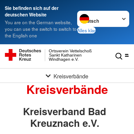
Sie befinden sich auf der
Sprache wechseln zu
deutschen Website
You are on the German website,
you can use the switch to switch to
Alles klar
the English one
Ortsverein Vettelschoß
Sankt Katharinen
Windhagen e.V.
Kreisverbände
Kreisverbände
Kreisverband Bad
Kreuznach e.V.