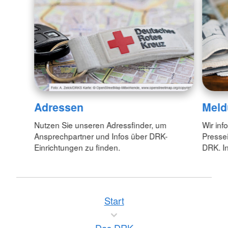
Adressen
Meld
Nutzen Sie unseren Adressfinder, um
Wir inf
Ansprechpartner und Infos über DRK-
Pressei
Einrichtungen zu finden.
DRK. In
Start