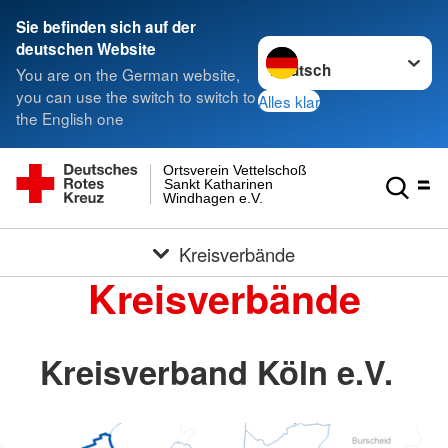
Sie befinden sich auf der
Sprache wechseln zu
deutschen Website
You are on the German website,
you can use the switch to switch to
Alles klar
the English one
Ortsverein Vettelschoß
Sankt Katharinen
Windhagen e.V.
Kreisverbände
Kreisverbände
Kreisverband Köln e.V.