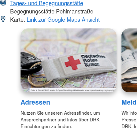
Tages- und Begegnungsstätte
Begegnungsstätte Pohlmanstraße
Karte:
Link zur Google Maps Ansicht
Adressen
Meld
Nutzen Sie unseren Adressfinder, um
Wir inf
Ansprechpartner und Infos über DRK-
Pressei
Einrichtungen zu finden.
DRK. In