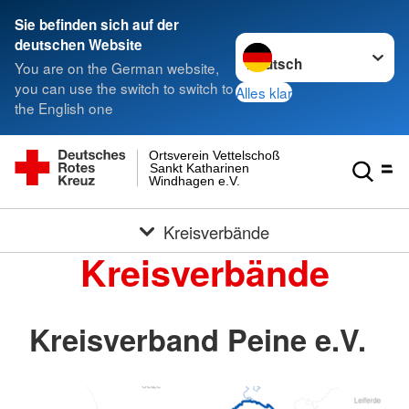
Sie befinden sich auf der
Sprache wechseln zu
deutschen Website
You are on the German website,
you can use the switch to switch to
Alles klar
the English one
Ortsverein Vettelschoß
Sankt Katharinen
Windhagen e.V.
Kreisverbände
Kreisverbände
Kreisverband Peine e.V.