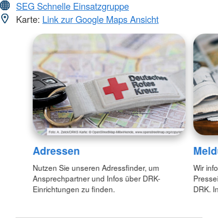
SEG Schnelle Einsatzgruppe
Karte:
Link zur Google Maps Ansicht
Adressen
Meld
Nutzen Sie unseren Adressfinder, um
Wir inf
Ansprechpartner und Infos über DRK-
Pressei
Einrichtungen zu finden.
DRK. In