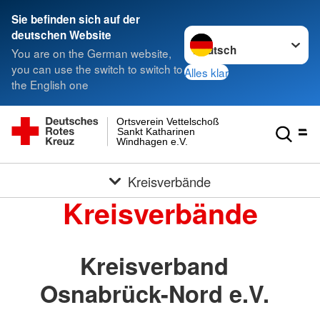
Sie befinden sich auf der
Sprache wechseln zu
deutschen Website
You are on the German website,
you can use the switch to switch to
Alles klar
the English one
Ortsverein Vettelschoß
Sankt Katharinen
Windhagen e.V.
Kreisverbände
Kreisverbände
Kreisverband
Osnabrück-Nord e.V.