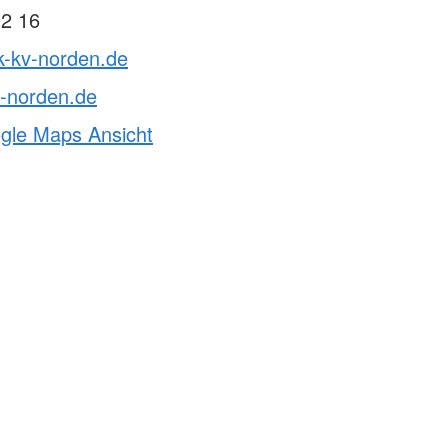
92 16
k-kv-norden.de
v-norden.de
ogle Maps Ansicht