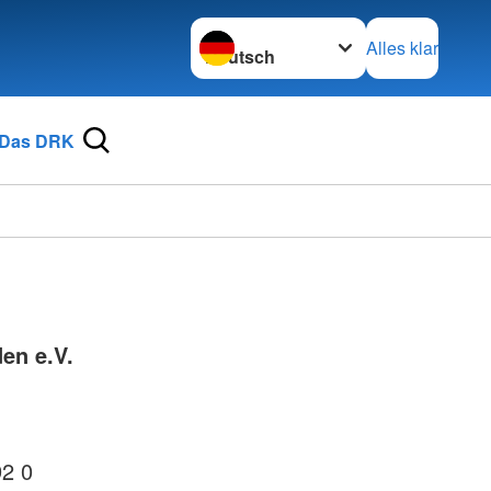
Sprache wechseln zu
Alles klar
Das DRK
en e.V.
92 0