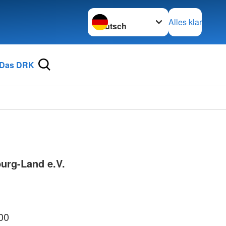
Sprache wechseln zu
Alles klar
Das DRK
urg-Land e.V.
00