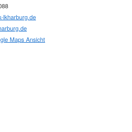
088
k-lkharburg.de
harburg.de
ogle Maps Ansicht