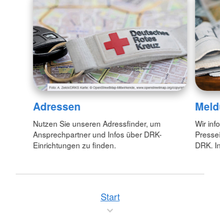
Adressen
Meld
Nutzen Sie unseren Adressfinder, um
Wir inf
Ansprechpartner und Infos über DRK-
Pressei
Einrichtungen zu finden.
DRK. In
Start