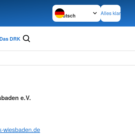
Sprache wechseln zu
Alles klar
Das DRK
baden e.V.
rk-wiesbaden.de