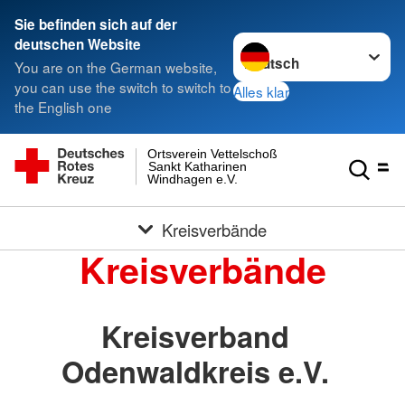
Sie befinden sich auf der
Sprache wechseln zu
deutschen Website
You are on the German website,
you can use the switch to switch to
Alles klar
the English one
Ortsverein Vettelschoß
Sankt Katharinen
Windhagen e.V.
Kreisverbände
Kreisverbände
Kreisverband
Odenwaldkreis e.V.