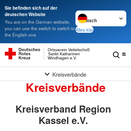
Sie befinden sich auf der
Sprache wechseln zu
deutschen Website
You are on the German website,
you can use the switch to switch to
Alles klar
the English one
Ortsverein Vettelschoß
Sankt Katharinen
Windhagen e.V.
Kreisverbände
Kreisverbände
Kreisverband Region
Kassel e.V.