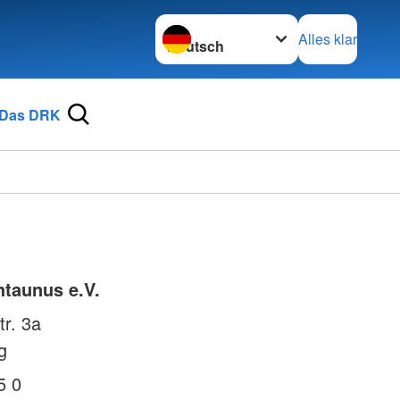
Sprache wechseln zu
Alles klar
Das DRK
taunus e.V.
tr. 3a
g
5 0