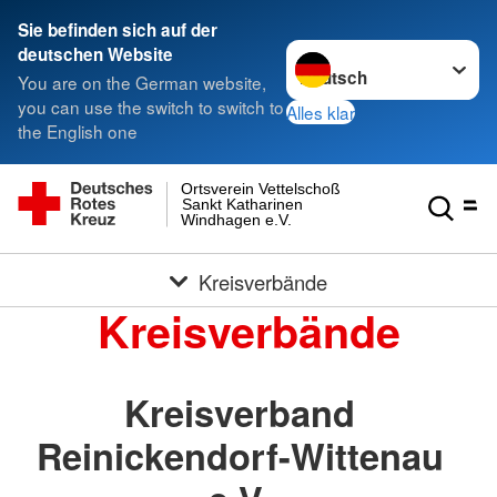
Sie befinden sich auf der
Sprache wechseln zu
deutschen Website
You are on the German website,
you can use the switch to switch to
Alles klar
the English one
Ortsverein Vettelschoß
Sankt Katharinen
Windhagen e.V.
Kreisverbände
Kreisverbände
Kreisverband
Reinickendorf-Wittenau