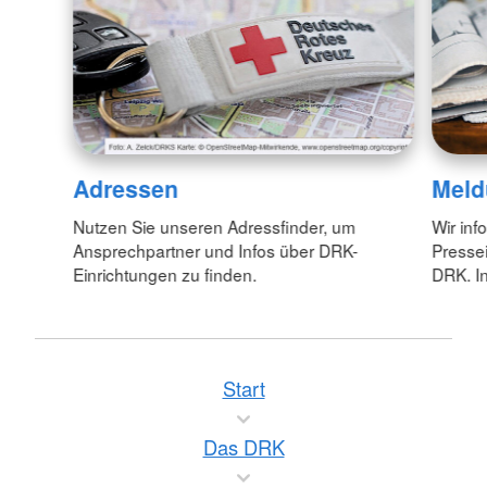
Adressen
Meld
Nutzen Sie unseren Adressfinder, um
Wir inf
Ansprechpartner und Infos über DRK-
Pressei
Einrichtungen zu finden.
DRK. In
Start
Das DRK