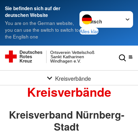
Sie befinden sich auf der
Sprache wechseln zu
deutschen Website
You are on the German website,
you can use the switch to switch to
Alles klar
the English one
Ortsverein Vettelschoß
Sankt Katharinen
Windhagen e.V.
Kreisverbände
Kreisverbände
Kreisverband Nürnberg-
Stadt