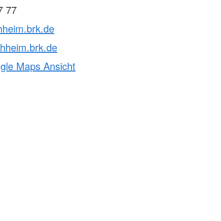
7 77
chheim.brk.de
chheim.brk.de
ogle Maps Ansicht