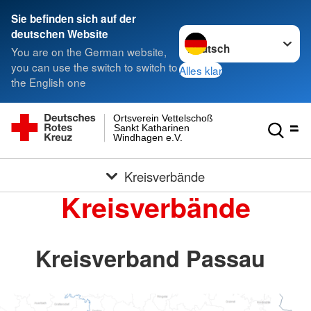
Sie befinden sich auf der
Sprache wechseln zu
deutschen Website
You are on the German website,
you can use the switch to switch to
Alles klar
the English one
Ortsverein Vettelschoß
Sankt Katharinen
Windhagen e.V.
Kreisverbände
Kreisverbände
Kreisverband Passau