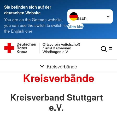
Sie befinden sich auf der
Sprache wechseln zu
deutschen Website
You are on the German website,
you can use the switch to switch to
Alles klar
the English one
Ortsverein Vettelschoß
Sankt Katharinen
Windhagen e.V.
Kreisverbände
Kreisverbände
Kreisverband Stuttgart
e.V.