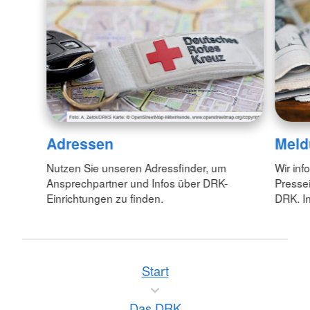
Adressen
Meld
Nutzen Sie unseren Adressfinder, um
Wir inf
Ansprechpartner und Infos über DRK-
Pressei
Einrichtungen zu finden.
DRK. In
Start
Das DRK