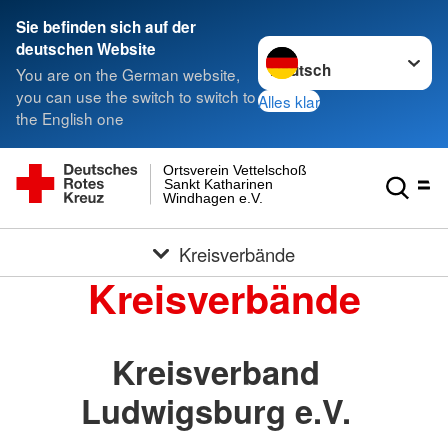
Sie befinden sich auf der
Sprache wechseln zu
deutschen Website
You are on the German website,
you can use the switch to switch to
Alles klar
the English one
Ortsverein Vettelschoß
Sankt Katharinen
Windhagen e.V.
Kreisverbände
Kreisverbände
Kreisverband
Ludwigsburg e.V.