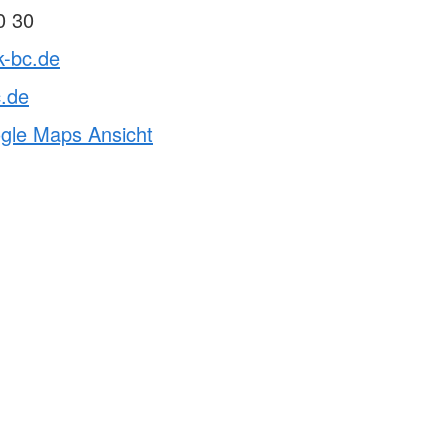
0 30
k-bc.de
c.de
ogle Maps Ansicht