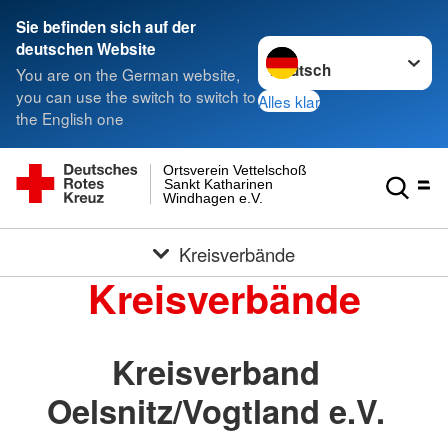
Sie befinden sich auf der
Sprache wechseln zu
deutschen Website
You are on the German website,
you can use the switch to switch to
Alles klar
the English one
Ortsverein Vettelschoß
Sankt Katharinen
Windhagen e.V.
Kreisverbände
Kreisverbände
Kreisverband
Oelsnitz/Vogtland e.V.