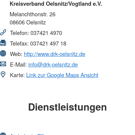
Kreisverband Oelsnitz/Vogtland e.V.
Melanchthonstr. 26
08606
Oelsnitz
Telefon:
037421 4970
Telefax:
037421 497 18
Web:
http://www.drk-oelsnitz.de
E-Mail:
info@drk-oelsnitz.de
Karte:
Link zur Google Maps Ansicht
Dienstleistungen