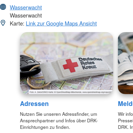
Wasserwacht
Wasserwacht
Karte:
Link zur Google Maps Ansicht
Adressen
Meld
Nutzen Sie unseren Adressfinder, um
Wir inf
Ansprechpartner und Infos über DRK-
Pressei
Einrichtungen zu finden.
DRK. In