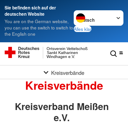
Sie befinden sich auf der
Sprache wechseln zu
deutschen Website
You are on the German website,
you can use the switch to switch to
Alles klar
the English one
Ortsverein Vettelschoß
Sankt Katharinen
Windhagen e.V.
Kreisverbände
Kreisverbände
Kreisverband Meißen
e.V.