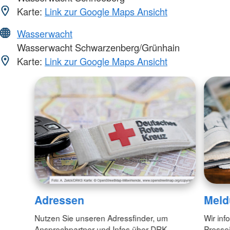
Karte:
Link zur Google Maps Ansicht
Wasserwacht
Wasserwacht Schwarzenberg/Grünhain
Karte:
Link zur Google Maps Ansicht
Adressen
Meld
Nutzen Sie unseren Adressfinder, um
Wir inf
Ansprechpartner und Infos über DRK-
Pressei