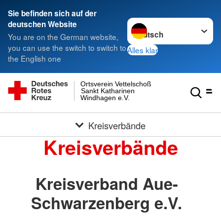
Sie befinden sich auf der
Sprache wechseln zu
deutschen Website
You are on the German website,
you can use the switch to switch to
Alles klar
the English one
Ortsverein Vettelschoß
Sankt Katharinen
Windhagen e.V.
Kreisverbände
Kreisverbände
Kreisverband Aue-
Schwarzenberg e.V.