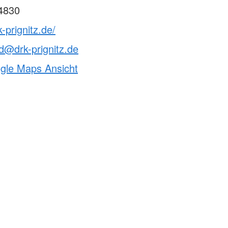
4830
-prignitz.de/
d@drk-prignitz.de
ogle Maps Ansicht