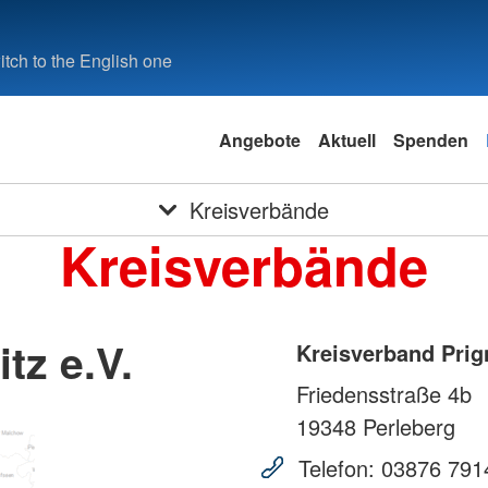
tch to the English one
Angebote
Aktuell
Spenden
Kreisverbände
Kreisverbände
tz e.V.
Kreisverband Prign
Friedensstraße 4b
19348
Perleberg
Telefon:
03876 791