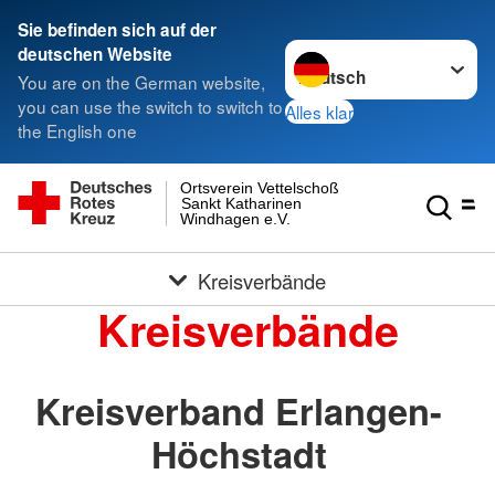
Sie befinden sich auf der
Sprache wechseln zu
deutschen Website
You are on the German website,
you can use the switch to switch to
Alles klar
the English one
Ortsverein Vettelschoß
Sankt Katharinen
Windhagen e.V.
Kreisverbände
Kreisverbände
Kreisverband Erlangen-
Höchstadt