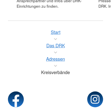
Ansprechpartner und Infos über DRK-
Pressei
Einrichtungen zu finden.
DRK. In
Start
Das DRK
Adressen
Kreisverbände