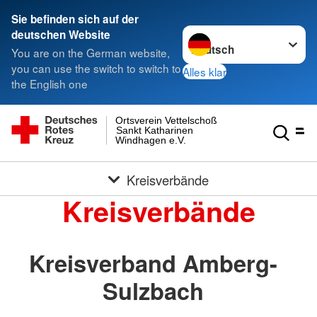
Sie befinden sich auf der
Sprache wechseln zu
deutschen Website
You are on the German website,
you can use the switch to switch to
Alles klar
the English one
Ortsverein Vettelschoß
Sankt Katharinen
Windhagen e.V.
Kreisverbände
Kreisverbände
Kreisverband Amberg-
Sulzbach