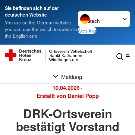
Sie befinden sich auf der
Sprache wechseln zu
deutschen Website
You are on the German website,
you can use the switch to switch to
Alles klar
the English one
Ortsverein Vettelschoß
Sankt Katharinen
Windhagen e.V.
Meldung
10.04.2026
·
Erstellt von
Daniel Popp
DRK-Ortsverein
bestätigt Vorstand